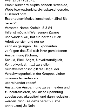
+49 (2151) 782575
,
Email: burkhard-ciupka-schoen @web.de,
Website:www.burkhard-ciupka-schoen.de,
OCDland.com
Exponauten-Motivationscheck - „Sind Sie
bereit?“
Vorname Name Krefeld, 5.3.24
Hilfe ist möglich! Wer seinen Zwang
überwinden will, hat ein hartes Stück
Arbeit vor sich und nur so
kann es gelingen. Die Exponauten
verfolgen das Ziel sich ihrer gemiedenen
Anspannung (Scham,
Schuld, Ekel, Angst, Unvollständigkeit,
Kontrollverlust…….) zu stellen.
Selbstverständlich gilt die Regel der
Verschwiegenheit in der Gruppe. Lieber
miteinander reden als
übereinander reden!
Anstatt die Anspannung zu vermeiden und
zu neutralisieren, soll diese Spannung
zugelassen, akzeptiert und dann reduziert
werden. Sind Sie dazu bereit ? (Bitte
ankreuzen) Ja Nein