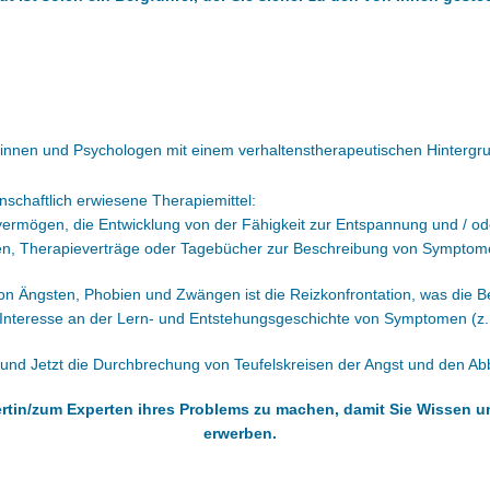
oginnen und Psychologen mit einem verhaltenstherapeutischen Hintergr
schaftlich erwiesene Therapiemittel:
ermögen, die Entwicklung von der Fähigkeit zur Entspannung und / od
en, Therapieverträge oder Tagebücher zur Beschreibung von Symptom
on Ängsten, Phobien und Zwängen ist die Reizkonfrontation, was di
as Interesse an der Lern- und Entstehungsgeschichte von Symptomen (z.
r und Jetzt die Durchbrechung von Teufelskreisen der Angst und den A
pertin/zum Experten ihres Problems zu machen, damit Sie Wissen 
erwerben.